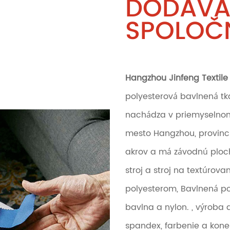
DODÁVA
SPOLOČ
Hangzhou Jinfeng Textile 
polyesterová bavlnená t
nachádza v priemyselnom 
mesto Hangzhou, provinci
akrov a má závodnú ploch
stroj a stroj na textúrov
polyesterom, Bavlnená po
bavlna a nylon. , výroba
spandex, farbenie a kone