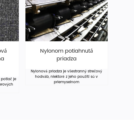
ová
Nylonom potiahnutá
na
priadza
Nylonová priadza je všestranný strečový
hodváb, niektoré z jeho použití sú v
potlač je
priemyselnom
erových