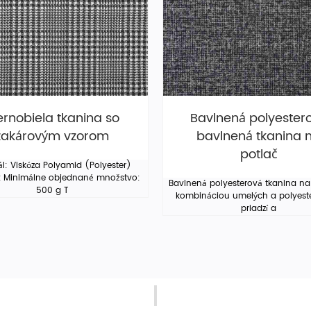
ernobiela tkanina so
Bavlnená polyester
žakárovým vzorom
bavlnená tkanina 
potlač
ál: Viskóza Polyamid (Polyester)
 Minimálne objednané množstvo:
Bavlnená polyesterová tkanina na 
500 g T
kombináciou umelých a polyest
priadzí a