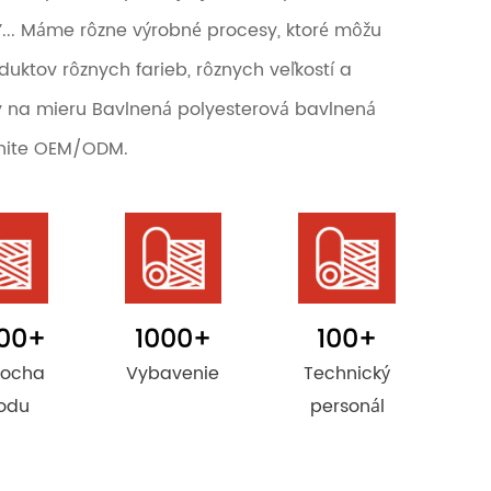
Y... Máme rôzne výrobné procesy, ktoré môžu
duktov rôznych farieb, rôznych veľkostí a
y na mieru Bavlnená polyesterová bavlnená
tnite OEM/ODM.
00
+
1000
+
100
+
locha
Vybavenie
Technický
odu
personál