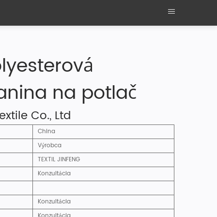
lyesterová
anina na potlač
tile Co., Ltd
China
Výrobca
TEXTIL JINFENG
Konzultácia
Konzultácia
Konzultácia