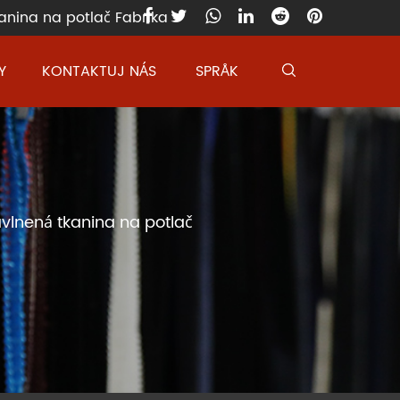
anina na potlač Fabrika
Y
KONTAKTUJ NÁS
SPRÅK
vlnená tkanina na potlač