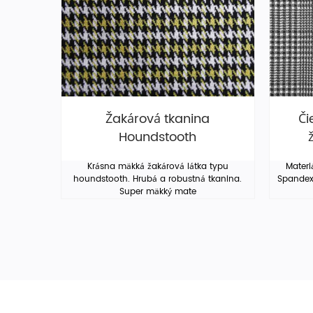
Žakárová tkanina
Či
Houndstooth
Krásna mäkká žakárová látka typu
Materi
houndstooth. Hrubá a robustná tkanina.
Spandex
Super mäkký mate