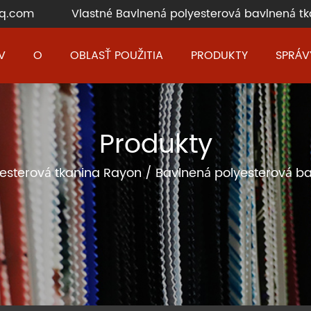
q.com
Vlastné Bavlnená polyesterová bavlnená tk
V
O
OBLASŤ POUŽITIA
PRODUKTY
SPRÁV
Produkty
yesterová tkanina Rayon
/
Bavlnená polyesterová ba