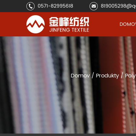
0571-82995618
819005298@q
DOMO
Domov
/
Produkty
/
Pol