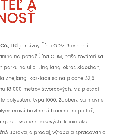
TEĽ A
NOSŤ
Co., Ltd
je slávny
Čína ODM Bavlnená
kanina na potlač Čína ODM
, naša továreň sa
parku na ulici Jingjiang, okres Xiaoshan,
a Zhejiang. Rozkladá sa na ploche 32,6
u 18 000 metrov štvorcových. Má pletací
anie polyesteru typu 1000. Zaoberá sa hlavne
lyesterová bavlnená tkanina na potlač,
 a spracovanie zmesových tkanín ako
čná úprava, a predaj, výroba a spracovanie