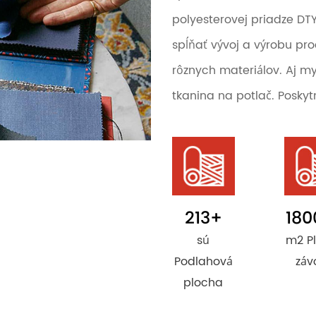
polyesterovej priadze DT
spĺňať vývoj a výrobu pro
rôznych materiálov. Aj m
tkanina na potlač. Posky
213
+
180
sú
m2 P
Podlahová
záv
plocha