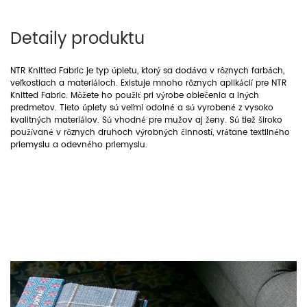
Detaily produktu
NTR Knitted Fabric je typ úpletu, ktorý sa dodáva v rôznych farbách,
veľkostiach a materiáloch. Existuje mnoho rôznych aplikácií pre NTR
Knitted Fabric. Môžete ho použiť pri výrobe oblečenia a iných
predmetov. Tieto úplety sú veľmi odolné a sú vyrobené z vysoko
kvalitných materiálov. Sú vhodné pre mužov aj ženy. Sú tiež široko
používané v rôznych druhoch výrobných činností, vrátane textilného
priemyslu a odevného priemyslu.