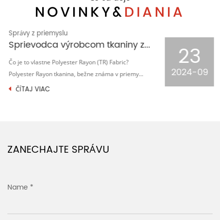
NOVINKY&
DIANIA
Správy z priemyslu
Proces tvarovania a stentovania pletenej žakárovej tkaniny typu houndstooth
23
Na obrovskej hviezdnej oblohe textilného priemyslu
2024-09
sa pletená žakárová tkanina z houndstooth stal...
ČÍTAJ VIAC
ZANECHAJTE SPRÁVU
Name *