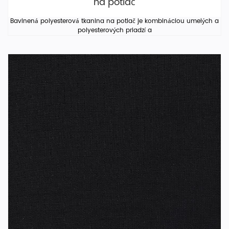
na potlač
Bavlnená polyesterová tkanina na potlač je kombináciou umelých a
polyesterových priadzí a