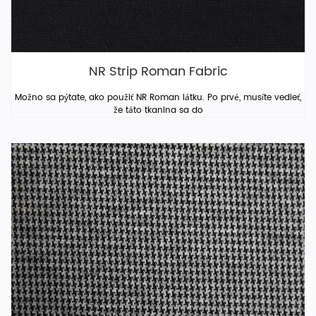
NR Strip Roman Fabric
Možno sa pýtate, ako použiť NR Roman látku. Po prvé, musíte vedieť,
že táto tkanina sa do