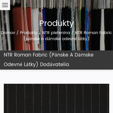
Produkty
Domov
/
Produkty
/
NTR pletenina
/
NTR Roman Fabric
(pánske a dámske odevné látky)
NTR Roman Fabric (pánske A Dámske
Odevné Látky) Dodávatelia