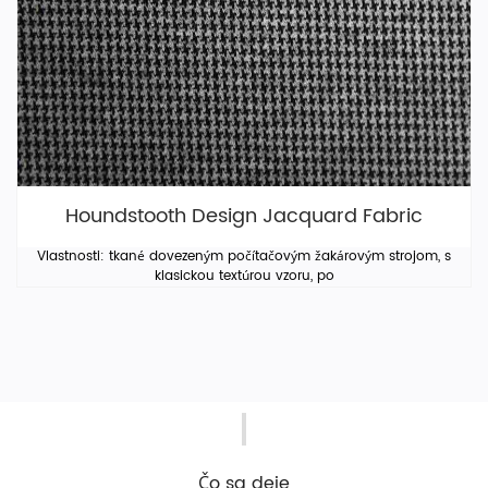
Houndstooth Design Jacquard Fabric
Vlastnosti: tkané dovezeným počítačovým žakárovým strojom, s
klasickou textúrou vzoru, po
Čo sa deje