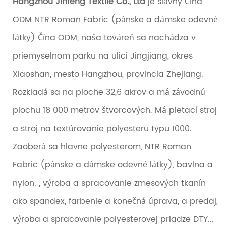
Hangzhou Jinfeng Textile Co., Ltd
je slávny
Čína
ODM NTR Roman Fabric (pánske a dámske odevné
látky) Čína ODM
, naša továreň sa nachádza v
priemyselnom parku na ulici Jingjiang, okres
Xiaoshan, mesto Hangzhou, provincia Zhejiang.
Rozkladá sa na ploche 32,6 akrov a má závodnú
plochu 18 000 metrov štvorcových. Má pletací stroj
a stroj na textúrovanie polyesteru typu 1000.
Zaoberá sa hlavne polyesterom, NTR Roman
Fabric (pánske a dámske odevné látky), bavlna a
nylon. , výroba a spracovanie zmesových tkanín
ako spandex, farbenie a konečná úprava, a predaj,
výroba a spracovanie polyesterovej priadze DTY...